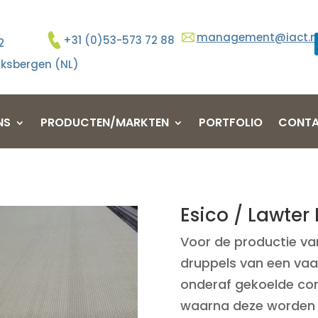
management@iact.n
+31 (0)53-573 72 88
2
ksbergen (NL)
NS
PRODUCTEN/MARKTEN
PORTFOLIO
CONT
Esico / Lawter
Voor de productie v
druppels van een vaa
onderaf gekoelde co
waarna deze worden 