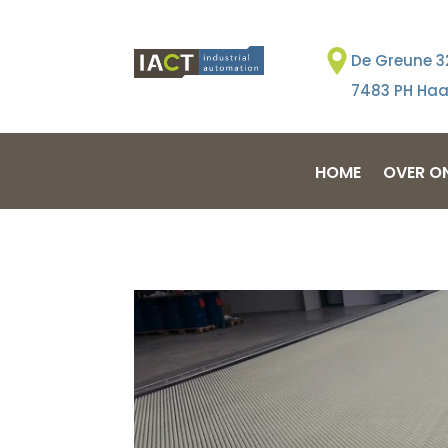
De Greune 3
7483 PH Haa
HOME
OVER O