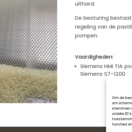
uithard.
De besturing bestaat 
regeling van de pasti
pompen.
Vaardigheden:
Siemens HMI TIA po
Siemens S7-1200
Om de best
om informa
stemmen m
unieke ID'
toestemmin
functies e