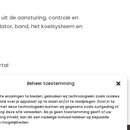
uit de aansturing, controle en
llator, band, het koelsysteem en
rtal
Beheer toestemming
e ervaringen te bieden, gebruiken wij technologieën zoals cookies
tie over je apparaat op te slaan en/of te raadplegen. Door in te
et deze technologieën kunnen wij gegevens zoals surfgedrag of
s op deze site verwerken. Als je geen toestemming geeft of uw
g intrekt, kan dit een nadelige invloed hebben op bepaalde
n mogelijkheden.