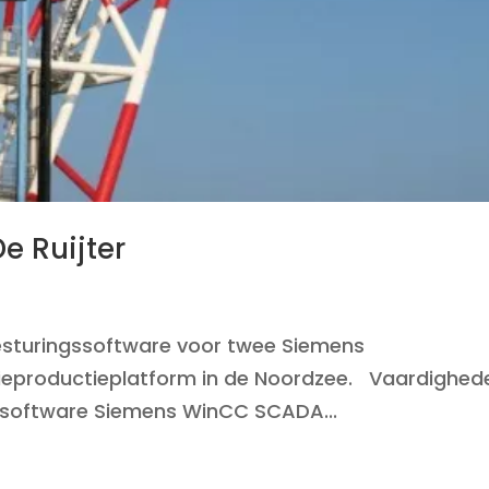
e Ruijter
esturingssoftware voor twee Siemens
eproductieplatform in de Noordzee. Vaardighed
C software Siemens WinCC SCADA...