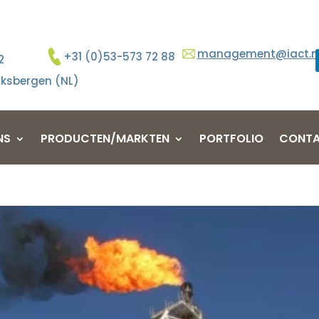
management@iact.n
+31 (0)53-573 72 88
2
ksbergen (NL)
NS
PRODUCTEN/MARKTEN
PORTFOLIO
CONT