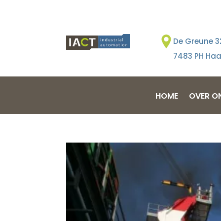
De Greune 3
7483 PH Haa
HOME
OVER O